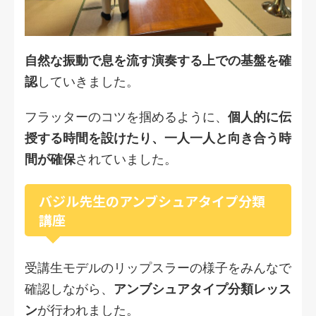
自然な振動で息を流す演奏する上での基盤を確
認
していきました。
フラッターのコツを掴めるように、
個人的に伝
授する時間を設けたり、一人一人と向き合う時
間が確保
されていました。
バジル先生のアンブシュアタイプ分類
講座
受講生モデルのリップスラーの様子をみんなで
確認しながら、
アンブシュアタイプ分類レッス
ン
が行われました。