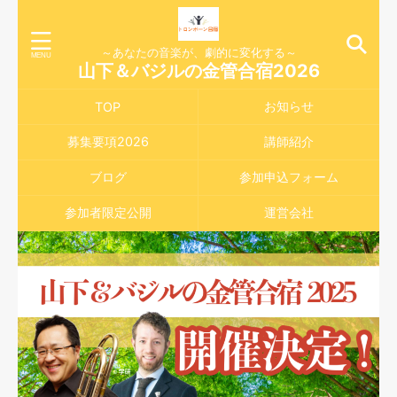
～あなたの音楽が、劇的に変化する～
山下＆バジルの金管合宿2026
お知らせ
TOP
募集要項2026
講師紹介
ブログ
参加申込フォーム
参加者限定公開
運営会社