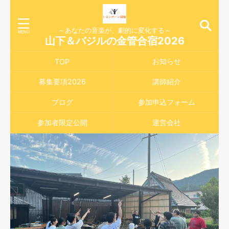
～あなたの音楽が、劇的に変化する～
山下＆バジルの金管合宿2026
お知らせ
TOP
募集要項2026
講師紹介
ブログ
参加申込フォーム
参加者限定公開
運営会社