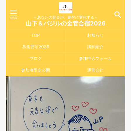
～あなたの音楽が、劇的に変化する～
山下＆バジルの金管合宿2026
お知らせ
TOP
募集要項2026
講師紹介
ブログ
参加申込フォーム
参加者限定公開
運営会社