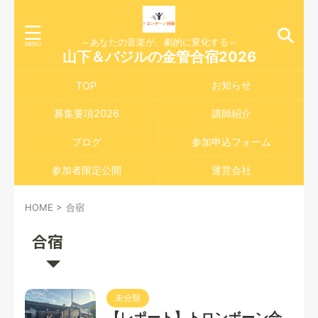
～あなたの音楽が、劇的に変化する～
山下＆バジルの金管合宿2026
お知らせ
TOP
募集要項2026
講師紹介
ブログ
参加申込フォーム
参加者限定公開
運営会社
HOME
>
合宿
合宿
未分類
【レポート】トロンボーン合